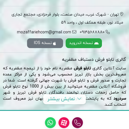
تهران - شهرک غرب، میدان صنعت، بلوار فرحزادی، مجتمع تجاری
میلاد نور، طبقه همکف اول ، واحد 59
mozaffariehcom@gmail.com
09145687880
نسخه اندروید
نسخه IOS
گالری تابلو فرش دستباف مظفریه
سایت آنلاین گالری
تابلو فرش
مظفریه نام خود را از تیمچه مظفریه که
معروف‌ترین بخش
بازار تبریز
محسوب می‌شود و یکی از مراکز عمده
تجارت و صدور فرش و تابلو فرش با شهرت جهانی گرفته است. شما در
فروشگاه آنلاین مظفریه میتوانید از بین بیش از 1000 نوع تابلو فرش
که حاصل زحمات دستان توانمند بافندگان تابلو فرش تبریز و شهر
نمایش بیشتر
سردرود
که به پایتخت تابلو فرش دستبافت جهان نیز معروف است
انتخاب کنید.
لازم به توضیح است فروشگاه آنلاین تابلو فرش مظفریه یک فروشگاه
مستقل آنلاین میباشد که با همکاری
گالری فرش مقدم ( تامین کننده
تابلو فرش های دستبافت تبریز و سردرود )
فعالیت خود را از سال 1402