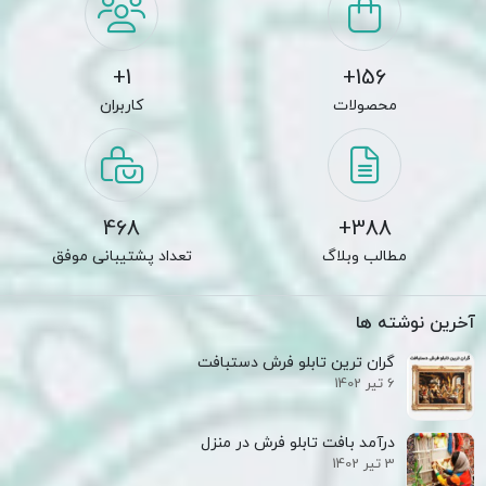
1+
156+
محصولات
کاربران
468
388+
مطالب وبلاگ
تعداد پشتیبانی موفق
آخرین نوشته ها
گران ترین تابلو فرش دستبافت
6 تیر 1402
درآمد بافت تابلو فرش در منزل
3 تیر 1402