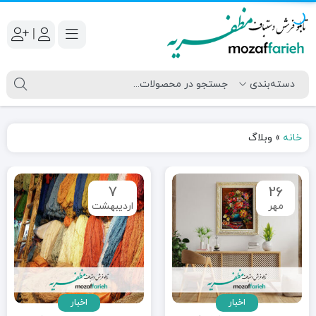
|
خانه
»
وبلاگ
7
26
مهر
اردیبهشت
اخبار
اخبار