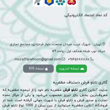
کد نماد اعتماد الکترونیکی
تهران - شهرک غرب، میدان صنعت، بلوار فرحزادی، مجتمع تجاری
میلاد نور، طبقه همکف اول ، واحد 59
mozaffariehcom@gmail.com
09145687880
نسخه اندروید
نسخه IOS
گالری تابلو فرش دستباف مظفریه
سایت آنلاین گالری
تابلو فرش
مظفریه نام خود را از تیمچه مظفریه که
معروف‌ترین بخش
بازار تبریز
محسوب می‌شود و یکی از مراکز عمده
تجارت و صدور فرش و تابلو فرش با شهرت جهانی گرفته است. شما در
فروشگاه آنلاین مظفریه میتوانید از بین بیش از 1000 نوع تابلو فرش