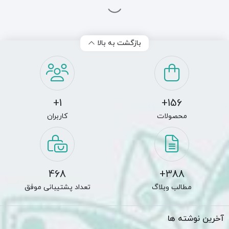
33
…
3
2
1
بازگشت به بالا
1+
156+
محصولات
کاربران
468
388+
مطالب وبلاگ
تعداد پشتیبانی موفق
آخرین نوشته ها