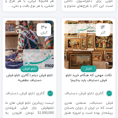
خوبی برای دکوراسیون داخلی
هر قالیچه ایرانی، با هر طرح و
است. این آثار با طرح‌های متنوع و
نقشی، با هر نوع بافت و نخی، ...
زیبا که توسط سرانگشتان ...
30
14
آذر
آبان
اخبار
تابلو فرش
نکات مهمی که هنگام خرید تابلو
تابلو فرش دیلم | گالری تابلو فرش
فرش دستباف باید بدانیم!
دستباف مظفریه
گالری تابلو فرش دستباف
گالری تابلو فرش دستباف
فرش دستباف، صنعتی هنری
لیست زیباترین تابلو فرش های ما
است که در ایران از دوران باستان
تابلوفرش بازار فرش فروشان
ریشه‌دار بوده است و امروزه هنوز
32,000,000 تومان افزودن به
هم در تزیین ...
علاقه مندی ها ٪5 تابلو فرش