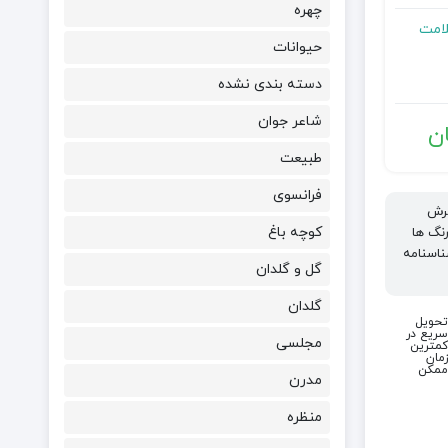
چهره
لامت
حیوانات
دسته بندی نشده
شاعر جوان
ن
طبیعت
فرانسوی
فرش
کوچه باغ
رنگ ها
شناسنامه
گل و گلدان
گلدان
تحویل
سریع در
مجلسی
کمترین
زمان
ممکن
مدرن
منظره