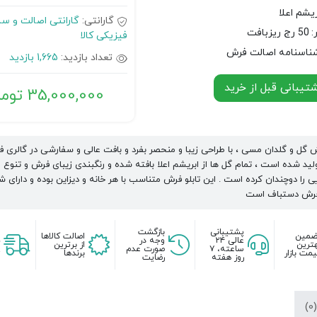
ریشم اعلا
گارانتی:
گارانتی اصالت و س
:
50 رج ریزبافت
فیزیکی کالا
ناسنامه اصالت فرش
تعداد بازدید:
1,665 بازدید
یبانی قبل از خرید
35,000,000
توما
ش گل و گلدان مسی ، با طراحی زیبا و منحصر بفرد و بافت عالی و سفارشی در گالری 
ید شده است ، تمام گل ها از ابریشم اعلا بافته شده و رنگبندی زیبای فرش و تنوع 
یی را دوچندان کرده است . این تابلو فرش متناسب با هر خانه و دیزاین بوده و دارای 
فرش دستباف است
پشتیبانی
بازگشت
ضمین
اصالت کالاها
عالی ۲۴
وجه در
ترین
از برترین
ساعته، ۷
صورت عدم
مت بازار
برندها
روز هفته
رضایت