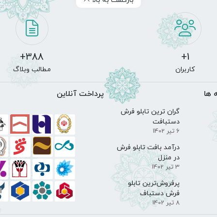
در منزل
3 تیر 1402
پرفروش‌ترین تابلو
فرش دستباف
8 تیر 1402
لاد نور، طبقه همکف
09145687880
ffariehcom@gmail.com
یه که معروف‌ترین بخش
بازار تبریز
محسوب می‌شود و یکی از مراکز عمده تجا
سردرود
ه مستقل آنلاین میباشد که با همکاری
گالری فرش مقدم ( تامین کننده تاب
نمایش بیشتر
یم گرفته ایم محصولات خود را در قالب یک فروشگاه آنلاین معتبر در دید عم