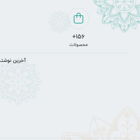
تهران - شهرک غرب، میدان صنعت، بلوار فرحزادی، مجتمع تجاری می
اول ، واحد 59
گالری تابلو فرش دستباف مظفریه
سایت آنلاین گالری
تابلو فرش
مظفریه نام خود را از تیمچه مظفر
فروشگاه آنلاین مظفریه میتوانید از بین بیش از 1000 نوع تابلو فرش که حاصل زحمات دستان توانمند بافندگان تابلو فرش تبریز و شهر
کنید.
لازم به توضیح است فروشگاه آنلاین تابلو فرش مظفریه یک فروشگا
آغاز کرده است، شعار ما تمرکز روی کیفیت ارائه خدمات میباشد.
بعد از سال ها فعالیت در زمینه سفارش بافت و فروش
تابلو فرش
تصم