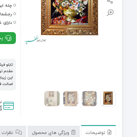
چله:
اب
رجشمار
دارای:
ش
پشت
تابلو فر
مقدم تول
این زیبا
اصالت 
ت
به
قی
توضیحات
ویژگی های محصول
نظرات (0)