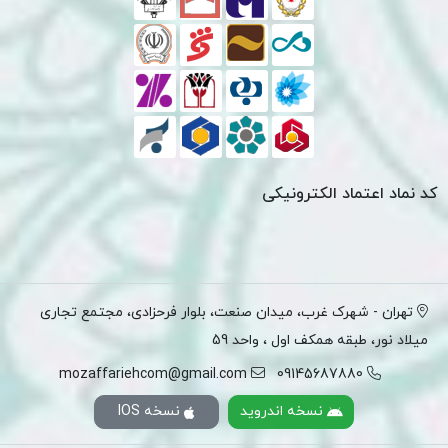
کد نماد اعتماد الکترونیکی
تهران - شهرک غرب، میدان صنعت، بلوار فرحزادی، مجتمع تجاری
میلاد نور، طبقه همکف اول ، واحد 59
mozaffariehcom@gmail.com
09145687880
نسخه اندروید
نسخه IOS