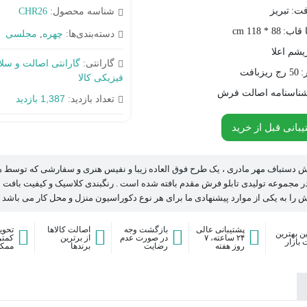
فت:
تبریز
شناسه محصول:
CHR26
ا قاب:
88 * 118 cm
دسته‌بندی‌ها:
چهره
,
مجلسی
یشم اعلا
گارانتی:
گارانتی اصالت و سل
:
50 رج ریزبافت
فیزیکی کالا
ناسنامه اصالت فرش
1,387 بازدید
تعداد بازدید:
بانی قبل از خرید
رش دستباف مهر مادری ، یک طرح فوق العاده زیبا و نفیس هنری و سفارشی که توسط ه
ر مجموعه تولیدی تابلو فرش مقدم بافته شده است . رنگبندی کلاسیک و کیفیت بافت ع
ش را به یکی از موارد پیشنهادی ما برای هر نوع دکوراسیون منزل و محل کار می باشد
پشتیبانی عالی
بازگشت وجه
اصالت کالاها
تحوی
ن بهترین
۲۴ ساعته، ۷
در صورت عدم
از برترین
کمتر
بازار
روز هفته
رضایت
برندها
ممک