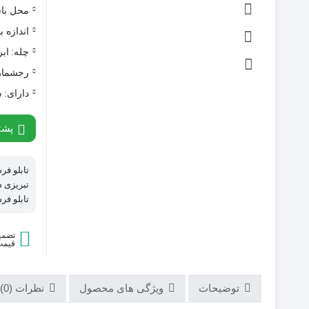
محل با
اندازه ب
چله:
ابر
رجشمار
دارای:
ش
پشتی
تابلو ف
تبریزی د
تابلو فر
تضمی
قیمت 
توضیحات
ویژگی های محصول
نظرات (0)