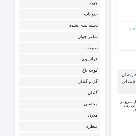
چهره
حیوانات
دسته بندی نشده
امت
شاعر جوان
طبیعت
فرانسوی
کوچه باغ
نرمندان
الی این
گل و گلدان
گلدان
ل سریع در
مجلسی
ین زمان
ن
مدرن
منظره