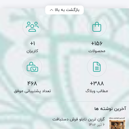
بازگشت به بالا
1+
156+
محصولات
کاربران
468
388+
مطالب وبلاگ
تعداد پشتیبانی موفق
آخرین نوشته ها
گران ترین تابلو فرش دستبافت
6 تیر 1402