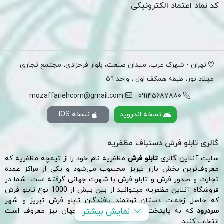
کد نماد اعتماد الکترونیکی
تهران - شهرک غرب، میدان صنعت، بلوار فرحزادی، مجتمع تجاری
میلاد نور، طبقه همکف اول ، واحد 59
mozaffariehcom@gmail.com
09145687880
نسخه اندروید
نسخه IOS
گالری تابلو فرش دستباف مظفریه
سایت آنلاین گالری
تابلو فرش
مظفریه نام خود را از تیمچه مظفریه که
معروف‌ترین بخش
بازار تبریز
محسوب می‌شود و یکی از مراکز عمده
تجارت و صدور فرش و تابلو فرش با شهرت جهانی گرفته است. شما در
فروشگاه آنلاین مظفریه میتوانید از بین بیش از 1000 نوع تابلو فرش
که حاصل زحمات دستان توانمند بافندگان تابلو فرش تبریز و شهر
نمایش بیشتر
سردرود
که به پایتخت تابلو فرش دستبافت جهان نیز معروف است
انتخاب کنید.