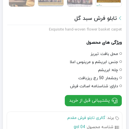
تابلو فرش سبد گل
Exquisite hand-woven flower basket carpet
ویژگی های محصول
محل بافت:
تبریز
جنس:
ابریشم و مرینوس اعلا
چله:
ابریشم
رجشمار:
50 رج ریزبافت
دارای:
شناسنامه اصالت فرش
پشتیبانی قبل از خرید
برند:
گالری تابلو فرش مقدم
شناسه محصول:
gol 04