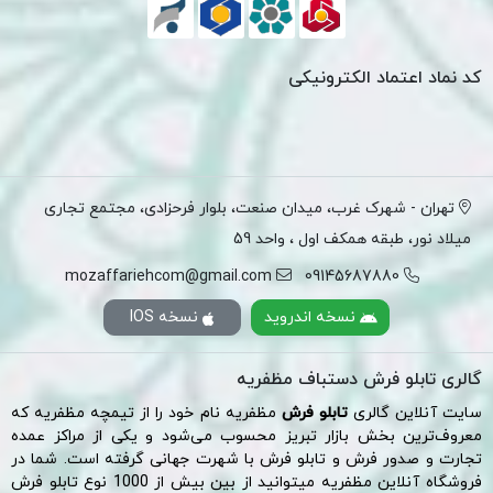
کد نماد اعتماد الکترونیکی
تهران - شهرک غرب، میدان صنعت، بلوار فرحزادی، مجتمع تجاری
میلاد نور، طبقه همکف اول ، واحد 59
mozaffariehcom@gmail.com
09145687880
نسخه اندروید
نسخه IOS
گالری تابلو فرش دستباف مظفریه
سایت آنلاین گالری
تابلو فرش
مظفریه نام خود را از تیمچه مظفریه که
معروف‌ترین بخش
بازار تبریز
محسوب می‌شود و یکی از مراکز عمده
تجارت و صدور فرش و تابلو فرش با شهرت جهانی گرفته است. شما در
فروشگاه آنلاین مظفریه میتوانید از بین بیش از 1000 نوع تابلو فرش