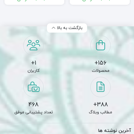
بازگشت به بالا
1+
156+
محصولات
کاربران
468
388+
مطالب وبلاگ
تعداد پشتیبانی موفق
آخرین نوشته ها