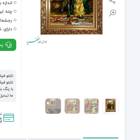
اندازه ب
چله:
اب
رجشمار
دارای:
ش
پشت
تابلو فر
تابلو ف
با رنگ ب
ما تبدی
ت
به
قی