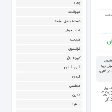
چهره
حیوانات
لامت
دسته بندی نشده
شاعر جوان
طبیعت
ن
فرانسوی
کوچه باغ
ولیدی
رش زیبا
گل و گلدان
در گالری
گلدان
مجلسی
تحویل
سریع در
کمترین
مدرن
زمان
ممکن
منظره