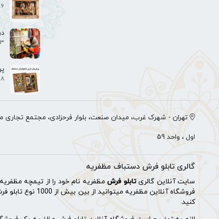
6 تیر 1402
در
3 تیر 1402
پر
8 تیر 1402
تهران - شهرک غرب، میدان صنعت، بلوار فرحزادی، مجتمع تجاری می
اول ، واحد 59
گالری تابلو فرش دستباف مظفریه
سایت آنلاین گالری
تابلو فرش
مظفریه نام خود را از تیمچه مظفر
فروشگاه آنلاین مظفریه میتوانید از بین بیش از 1000 نوع تابلو فرش که حاصل زحمات دستان توانمند بافندگان تابلو فرش تبریز و شهر
کنید.