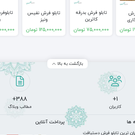
تابلو فرش بدرقه
تابلوف
تابلو فرش نفیس
فرش
کاترین
و
ونیز
اری
1
تومان
75,000,000
تومان
125,000,000
تومان
000,000
بازگشت به بالا
388+
1+
کاربران
مطالب وبلاگ
 ها
پرداخت آنلاین
ان ترین تابلو فرش دستبافت