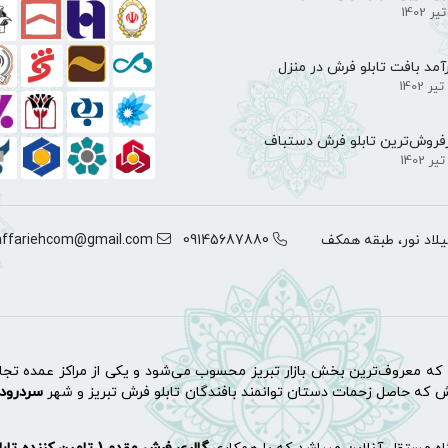
آمد بافت تابلو فرش در منزل
فروش‌ترین تابلو فرش دستباف
لاد نور، طبقه همکف
09145687880
ffariehcom@gmail.com
یه که معروف‌ترین بخش
بازار تبریز
محسوب می‌شود و یکی از مراکز عمده تجا
سردرود