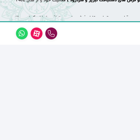
لو فرش های دستبافت تبریز و سردرود )
فعالیت خود را از سال 1402
وم قرار دهیم، تمامی تابلو فرش های دستباف ما دارای کیفیت بالا
ش بگذاریم.
دستباف فرانسوی ، تابلو فرش دستباف مینیاتور ، تابلوفرش دستباف
دسته بندی های سایت انتخاب کرده و برای تایید موجودی با شماره
نوع دستباف تابلو فرش ها در سایز ها و اندازه های مختلفی تولید می شوند. معمولا چند سایز عمده تابلو فرش ها که تولید میشوند عبارتند از : ۵۰ در ۳۵ سانتی متر – ۴۰ در ۶۰ سانتی متر – ۵۰ در ۷۰ سانتی متر –
 چله (ابریشم یا نخ) و استاد بافت بودن تابلوفرش.