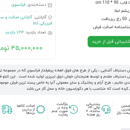
ا قاب:
90 * 110 cm
دسته‌بندی:
فرانسوی
ریشم اعلا
گارانتی:
گارانتی اصالت و س
:
50 رج ریزبافت
فیزیکی کالا
ناسنامه اصالت فرش
تعداد بازدید:
1,616 بازدید
یبانی قبل از خرید
45,000,000
توما
ش دستباف آشنایی ، یکی از طرح های فوق العاده پرطرفدار فرانسوی که در مجموعه ت
رش دستباف مقدم و توسط هنرمندان خوش ذوق تبریزی تولید شده است . این تابلو ف
ندی ملایم ، طرح آرام و رمانتیک و سایز معمولی آنرا به خاص پسند ترین فرش موجود 
ل کرده است که متناسب با هر دکوراسیون خانه و محل کار می باشد
پشتیبانی
بازگشت
ضمین
اصالت کالاها
عالی ۲۴
وجه در
ترین
از برترین
ساعته، ۷
صورت عدم
مت بازار
برندها
روز هفته
رضایت