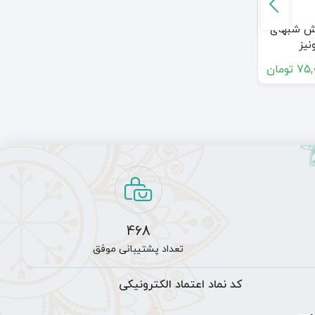
تابلو فرش شاعر
رش شبهای
تابلو فرش ملکه
جوان
نیز
سبا
75,
تومان
125,000,000
تومان
115,000,000
تومان
468
تعداد پشتیبانی موفق
کد نماد اعتماد الکترونیکی