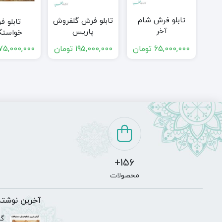
تابلو فرش شام
تابلو فرش گلفروش
تابلو 
آخر
پاریس
خواستگ
65,000,000
تومان
195,000,000
تومان
75,000,000
156+
محصولات
آخرین نوشته
گر