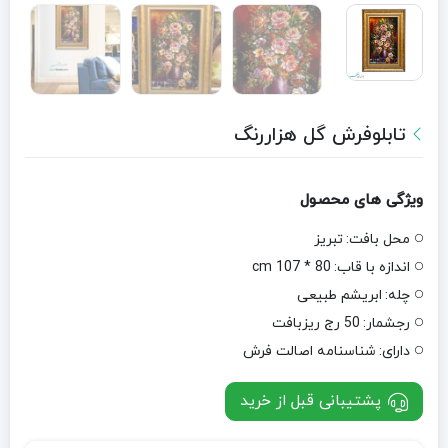
تابلوفرش گل هزاررنگ
ویژگی های محصول
محل بافت:
تبریز
اندازه با قاب:
80 * 107 cm
چله:
ابریشم طبیعی
رجشمار:
50 رج ریزبافت
دارای:
شناسنامه اصالت فرش
پشتیبانی قبل از خرید