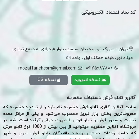
کد نماد اعتماد الکترونیکی
تهران - شهرک غرب، میدان صنعت، بلوار فرحزادی، مجتمع تجاری
میلاد نور، طبقه همکف اول ، واحد 59
mozaffariehcom@gmail.com
09145687880
نسخه اندروید
نسخه IOS
گالری تابلو فرش دستباف مظفریه
سایت آنلاین گالری
تابلو فرش
مظفریه نام خود را از تیمچه مظفریه که
معروف‌ترین بخش
بازار تبریز
محسوب می‌شود و یکی از مراکز عمده
تجارت و صدور فرش و تابلو فرش با شهرت جهانی گرفته است. شما در
فروشگاه آنلاین مظفریه میتوانید از بین بیش از 1000 نوع تابلو فرش
که حاصل زحمات دستان توانمند بافندگان تابلو فرش تبریز و شهر