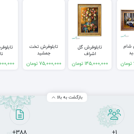
 شام
تابلوفرش تخت
تابلوفرش گل
تابلوف
ید
جمشید
اشراف
نا
تومان
145,000,000
تومان
75,000,000
تومان
000,000
بازگشت به بالا
388+
1+