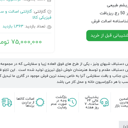
ریشم طبیعی
گارانتی:
گارانتی اصالت و س
:
50 رج ریزبافت
فیزیکی کالا
ناسنامه اصالت فرش
تعداد بازدید:
1,363 بازدید
یبانی قبل از خرید
75,000,000
توما
ش دستباف شبهای ونیز ، یکی از طرح های فوق العاده زیبا و سفارشی که در مجموعه 
رش دستباف مقدم و توسط هنرمندان خوش ذوق تبریزی تولید شده است . این تابلو ف
بندی جذاب و بافت سفارشی آنرا به خاص پسند ترین فرش موجود در گالری ما تبدیل 
سب با هر دکوراسیون خانه و محل کار می باشد
پشتیبانی
بازگشت
ضمین
اصالت کالاها
عالی ۲۴
وجه در
ترین
از برترین
ساعته، ۷
صورت عدم
مت بازار
برندها
روز هفته
رضایت