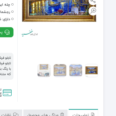
چله:
اب
رجشمار
دارای:
ش
پشت
تابلو فر
تابلو ف
با رنگ 
که متنا
ت
به
قی
توضیحات
ویژگی های محصول
نظرات (0)