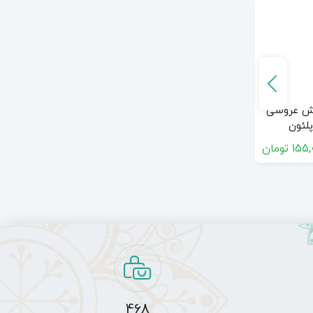
تابلو فرش آشنایی
رش عروسی
تابلوفرش عتیقه
پلئون
فروش
155,
تومان
45,000,000
تومان
175,000,000
تومان
468