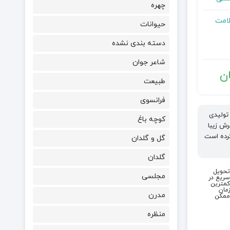
چهره
لامت
حیوانات
دسته بندی نشده
شاعر جوان
ن
طبیعت
فرانسوی
تولیدی
کوچه باغ
رش زیبا
کرده است
گل و گلدان
گلدان
تحویل
مجلسی
سریع در
کمترین
زمان
مدرن
ممکن
منظره