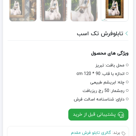
تابلوفرش تک اسب
ویژگی های محصول
محل بافت:
تبریز
اندازه با قاب:
90 * 120 cm
چله:
ابریشم طبیعی
رجشمار:
50 رج ریزبافت
دارای:
شناسنامه اصالت فرش
پشتیبانی قبل از خرید
برند:
گالری تابلو فرش مقدم