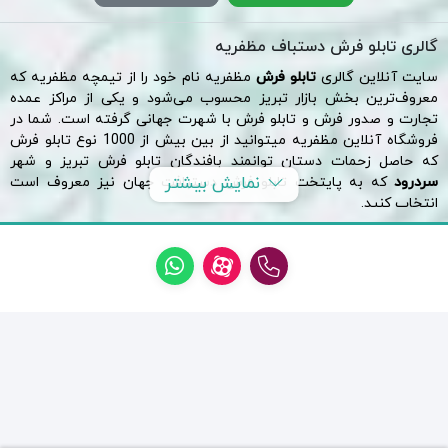
گالری تابلو فرش دستباف مظفریه
سایت آنلاین گالری
تابلو فرش
مظفریه نام خود را از تیمچه مظفریه که
معروف‌ترین بخش
بازار تبریز
محسوب می‌شود و یکی از مراکز عمده
تجارت و صدور فرش و تابلو فرش با شهرت جهانی گرفته است. شما در
فروشگاه آنلاین مظفریه میتوانید از بین بیش از 1000 نوع تابلو فرش
که حاصل زحمات دستان توانمند بافندگان تابلو فرش تبریز و شهر
نمایش بیشتر
سردرود
که به پایتخت تابلو فرش دستبافت جهان نیز معروف است
انتخاب کنید.
لازم به توضیح است فروشگاه آنلاین تابلو فرش مظفریه یک فروشگاه
مستقل آنلاین میباشد که با همکاری
گالری فرش مقدم ( تامین کننده
تابلو فرش های دستبافت تبریز و سردرود )
فعالیت خود را از سال 1402
آغاز کرده است، شعار ما تمرکز روی کیفیت ارائه خدمات میباشد.
بعد از سال ها فعالیت در زمینه سفارش بافت و فروش
تابلو فرش
تصمیم
گرفته ایم محصولات خود را در قالب یک فروشگاه آنلاین معتبر در دید
عموم قرار دهیم، تمامی تابلو فرش های دستباف ما دارای کیفیت بالا در
بافت و تولید میباشند و این اطمینان را به خریداران محترم میدهیم که با
حساسیت تمام سعی کردیم بهترین تابلو فرش هارا برای شما به نمایش
بگذاریم.