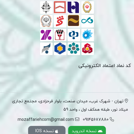
کد نماد اعتماد الکترونیکی
تهران - شهرک غرب، میدان صنعت، بلوار فرحزادی، مجتمع تجاری
میلاد نور، طبقه همکف اول ، واحد 59
mozaffariehcom@gmail.com
09145687880
نسخه اندروید
نسخه IOS