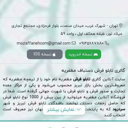
تهران - شهرک غرب، میدان صنعت، بلوار فرحزادی، مجتمع تجاری
میلاد نور، طبقه همکف اول ، واحد 59
mozaffariehcom@gmail.com
09145687880
نسخه اندروید
نسخه IOS
گالری تابلو فرش دستباف مظفریه
سایت آنلاین گالری
تابلو فرش
مظفریه نام خود را از تیمچه مظفریه که
معروف‌ترین بخش
بازار تبریز
محسوب می‌شود و یکی از مراکز عمده
تجارت و صدور فرش و تابلو فرش با شهرت جهانی گرفته است. شما در
فروشگاه آنلاین مظفریه میتوانید از بین بیش از 1000 نوع تابلو فرش
که حاصل زحمات دستان توانمند بافندگان تابلو فرش تبریز و شهر
نمایش بیشتر
سردرود
که به پایتخت تابلو فرش دستبافت جهان نیز معروف است
انتخاب کنید.
لازم به توضیح است فروشگاه آنلاین تابلو فرش مظفریه یک فروشگاه