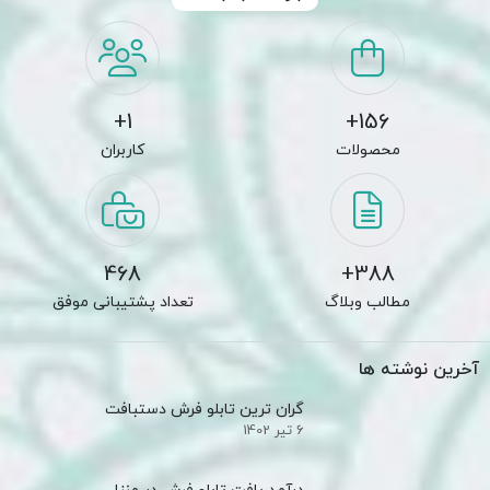
1+
156+
محصولات
کاربران
468
388+
مطالب وبلاگ
تعداد پشتیبانی موفق
آخرین نوشته ها
گران ترین تابلو فرش دستبافت
6 تیر 1402