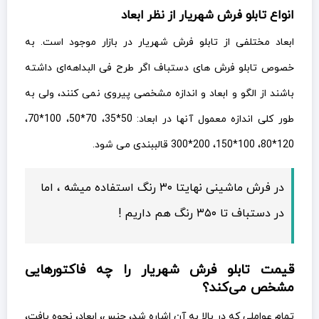
انواع تابلو فرش شهریار از نظر ابعاد
ابعاد مختلفی از تابلو فرش شهریار در بازار موجود است. به
خصوص تابلو فرش های دستباف اگر طرح فی البداهه‌ای داشته
باشند از الگو و ابعاد و اندازه مشخصی پیروی نمی کنند، ولی به
طور کلی اندازه معمول آنها در ابعاد: 50*35، 70*50، 100*70،
120*80، 100*150، 200*300 قالببندی می شود.
در فرش ماشینی نهایتا ۳۰ رنگ استفاده میشه ، اما
در دستباف تا ۳۵۰ رنگ هم داریم !
قیمت تابلو فرش شهریار را چه فاکتورهایی
مشخص می‌کند؟
تمام عواملی که در بالا به آن اشاره شد، جنس، ابعاد، نحوه بافت،