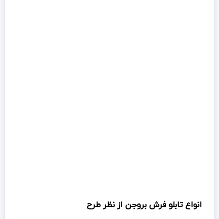
انواع تابلو فرش بروجن از نظر طرح
امروزه طرح های مختلفی از تابلو فرش ها در
بازار بروجن
موجود
است که سلایق مختلف را راضی نگه می دارد. ولی به طور کلی
می توان تابلو فرشها را از نظر طرح در دسته بندی زیر قرار داد:
پرتره و چهره