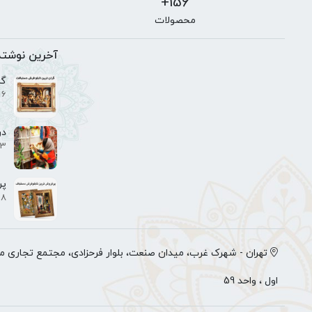
156+
محصولات
آخرین نوشته
گر
6 تیر 1402
در
3 تیر 1402
پر
8 تیر 1402
تهران - شهرک غرب، میدان صنعت، بلوار فرحزادی، مجتمع تجاری می
اول ، واحد 59