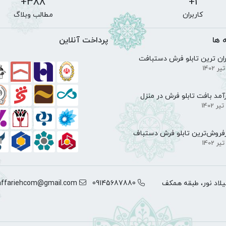
388+
1+
کاربران
مطالب وبلاگ
 ها
پرداخت آنلاین
ان ترین تابلو فرش دستبافت
آمد بافت تابلو فرش در منزل
فروش‌ترین تابلو فرش دستباف
لاد نور، طبقه همکف
09145687880
ffariehcom@gmail.com