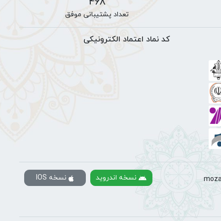
468
تعداد پشتیبانی موفق
کد نماد اعتماد الکترونیکی
نسخه اندروید
نسخه IOS
moza